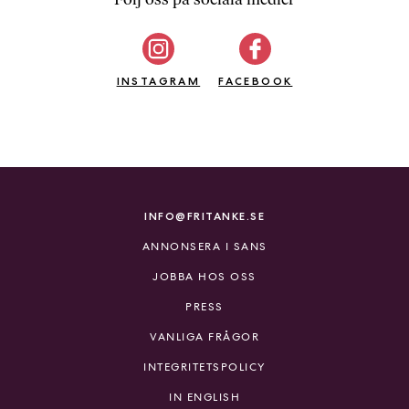
b
ö
c
INSTAGRAM
k
FACEBOOK
e
r
o
n
l
i
INFO@FRITANKE.SE
n
ANNONSERA I SANS
e
h
JOBBA HOS OSS
o
PRESS
s
F
VANLIGA FRÅGOR
r
INTEGRITETSPOLICY
i
T
IN ENGLISH