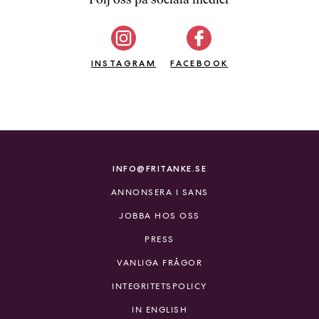
b
ö
c
INSTAGRAM
k
FACEBOOK
e
r
o
n
l
i
INFO@FRITANKE.SE
n
ANNONSERA I SANS
e
h
JOBBA HOS OSS
o
PRESS
s
F
VANLIGA FRÅGOR
r
INTEGRITETSPOLICY
i
T
IN ENGLISH