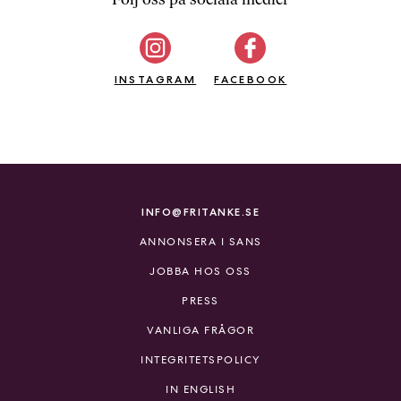
b
ö
c
INSTAGRAM
k
FACEBOOK
e
r
o
n
l
i
INFO@FRITANKE.SE
n
ANNONSERA I SANS
e
h
JOBBA HOS OSS
o
PRESS
s
F
VANLIGA FRÅGOR
r
INTEGRITETSPOLICY
i
T
IN ENGLISH