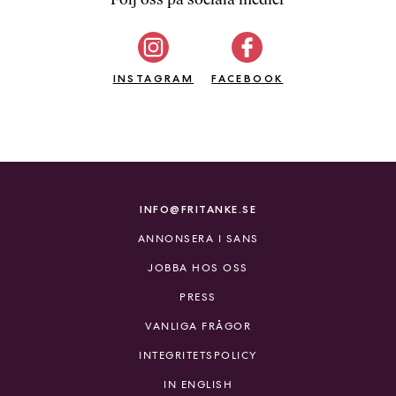
b
ö
c
INSTAGRAM
k
FACEBOOK
e
r
o
n
l
i
INFO@FRITANKE.SE
n
ANNONSERA I SANS
e
h
JOBBA HOS OSS
o
PRESS
s
F
VANLIGA FRÅGOR
r
INTEGRITETSPOLICY
i
T
IN ENGLISH