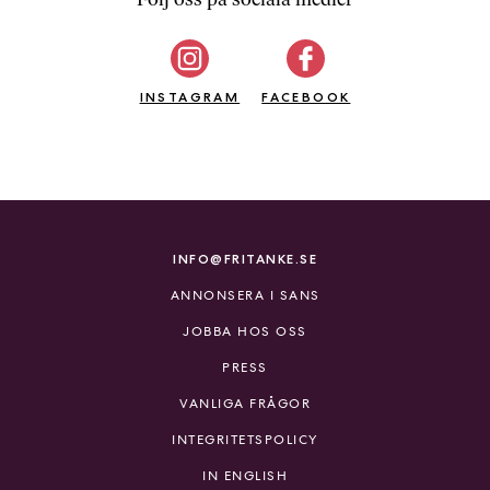
b
ö
c
INSTAGRAM
k
FACEBOOK
e
r
o
n
l
i
INFO@FRITANKE.SE
n
ANNONSERA I SANS
e
h
JOBBA HOS OSS
o
PRESS
s
F
VANLIGA FRÅGOR
r
INTEGRITETSPOLICY
i
T
IN ENGLISH