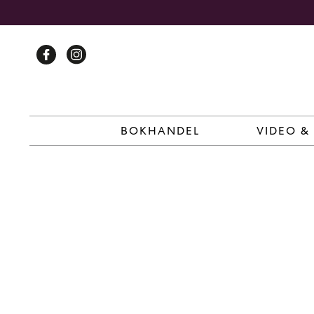
Skip
to
content
BOKHANDEL
VIDEO &