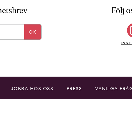
i
T
yhetsbrev
Följ o
a
n
k
e
INS
JOBBA HOS OSS
PRESS
VANLIGA FRÅ