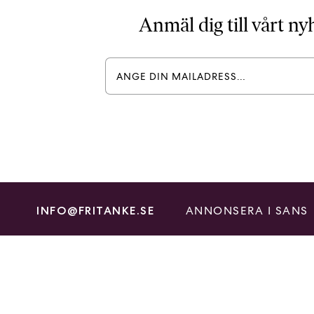
Anmäl dig till vårt n
ANNONSERA I SANS
INFO@FRITANKE.SE