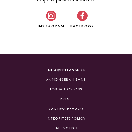
b
ö
c
INSTAGRAM
k
FACEBOOK
e
r
o
n
l
i
INFO@FRITANKE.SE
n
ANNONSERA I SANS
e
h
JOBBA HOS OSS
o
PRESS
s
F
VANLIGA FRÅGOR
r
INTEGRITETSPOLICY
i
T
IN ENGLISH