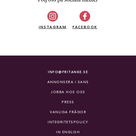
b
ö
c
INSTAGRAM
k
FACEBOOK
e
r
o
n
l
i
INFO@FRITANKE.SE
n
ANNONSERA I SANS
e
h
JOBBA HOS OSS
o
PRESS
s
F
VANLIGA FRÅGOR
r
INTEGRITETSPOLICY
i
T
IN ENGLISH