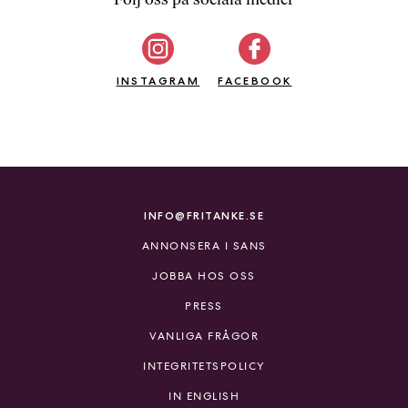
b
ö
c
INSTAGRAM
k
FACEBOOK
e
r
o
n
l
i
INFO@FRITANKE.SE
n
ANNONSERA I SANS
e
h
JOBBA HOS OSS
o
PRESS
s
F
VANLIGA FRÅGOR
r
INTEGRITETSPOLICY
i
T
IN ENGLISH