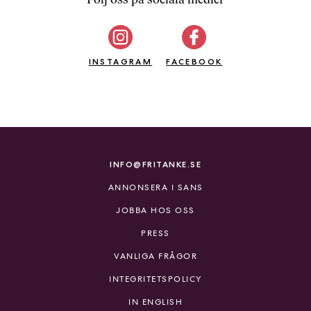
b
ö
c
INSTAGRAM
k
FACEBOOK
e
r
o
n
l
i
INFO@FRITANKE.SE
n
ANNONSERA I SANS
e
h
JOBBA HOS OSS
o
PRESS
s
F
VANLIGA FRÅGOR
r
INTEGRITETSPOLICY
i
T
IN ENGLISH