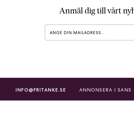
Anmäl dig till vårt n
ANNONSERA I SANS
INFO@FRITANKE.SE