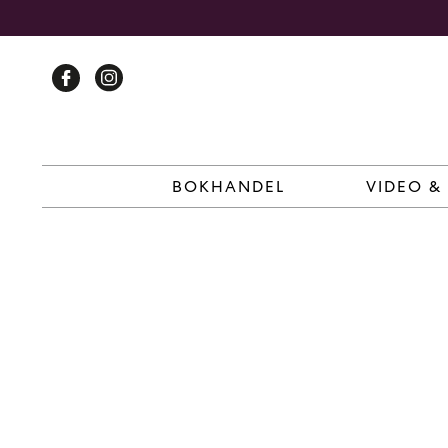
Skip
to
content
BOKHANDEL
VIDEO &