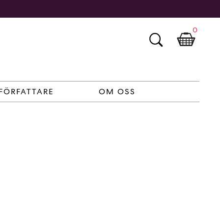
0
FÖRFATTARE
OM OSS