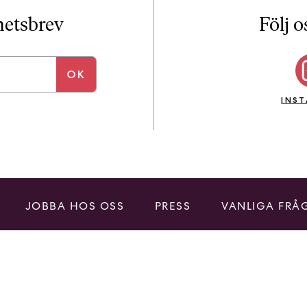
i
T
yhetsbrev
Följ o
a
n
k
e
INS
JOBBA HOS OSS
PRESS
VANLIGA FRÅ