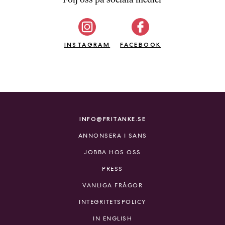
b
ö
c
INSTAGRAM
k
FACEBOOK
e
r
o
n
l
i
INFO@FRITANKE.SE
n
ANNONSERA I SANS
e
h
JOBBA HOS OSS
o
PRESS
s
F
VANLIGA FRÅGOR
r
INTEGRITETSPOLICY
i
T
IN ENGLISH