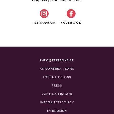
b
ö
c
INSTAGRAM
k
FACEBOOK
e
r
o
n
l
i
INFO@FRITANKE.SE
n
ANNONSERA I SANS
e
h
JOBBA HOS OSS
o
PRESS
s
F
VANLIGA FRÅGOR
r
INTEGRITETSPOLICY
i
T
IN ENGLISH