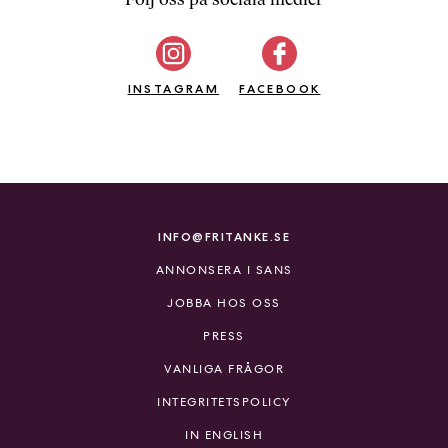
b
ö
c
INSTAGRAM
k
FACEBOOK
e
r
o
n
l
i
INFO@FRITANKE.SE
n
ANNONSERA I SANS
e
h
JOBBA HOS OSS
o
PRESS
s
F
VANLIGA FRÅGOR
r
INTEGRITETSPOLICY
i
T
IN ENGLISH