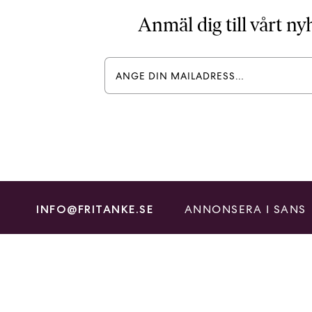
Anmäl dig till vårt n
ANNONSERA I SANS
INFO@FRITANKE.SE