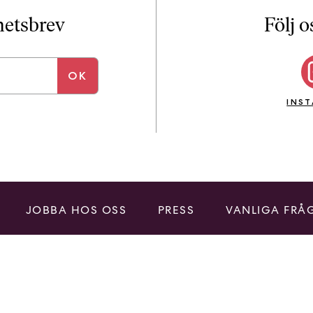
i
T
yhetsbrev
Följ o
a
n
k
e
INS
JOBBA HOS OSS
PRESS
VANLIGA FRÅ