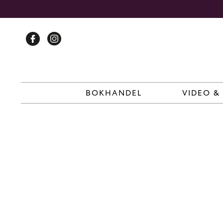
Skip
to
content
BOKHANDEL
VIDEO &