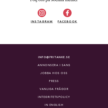
b
ö
c
INSTAGRAM
k
FACEBOOK
e
r
o
n
l
i
INFO@FRITANKE.SE
n
ANNONSERA I SANS
e
h
JOBBA HOS OSS
o
PRESS
s
F
VANLIGA FRÅGOR
r
INTEGRITETSPOLICY
i
T
IN ENGLISH