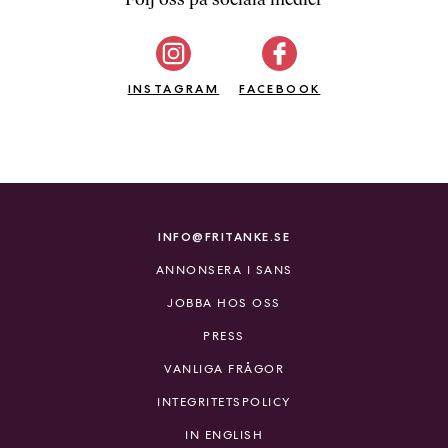
b
ö
c
INSTAGRAM
k
FACEBOOK
e
r
o
n
l
i
INFO@FRITANKE.SE
n
ANNONSERA I SANS
e
h
JOBBA HOS OSS
o
PRESS
s
F
VANLIGA FRÅGOR
r
INTEGRITETSPOLICY
i
T
IN ENGLISH