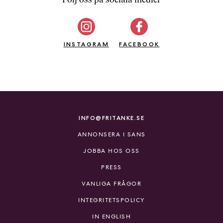
b
ö
c
INSTAGRAM
k
FACEBOOK
e
r
o
n
l
i
INFO@FRITANKE.SE
n
ANNONSERA I SANS
e
h
JOBBA HOS OSS
o
PRESS
s
F
VANLIGA FRÅGOR
r
INTEGRITETSPOLICY
i
T
IN ENGLISH