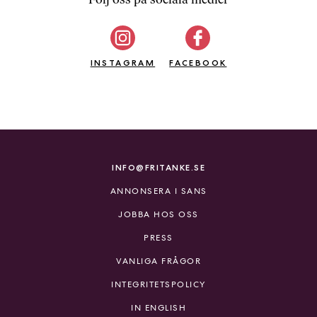
b
ö
c
INSTAGRAM
k
FACEBOOK
e
r
o
n
l
i
INFO@FRITANKE.SE
n
ANNONSERA I SANS
e
h
JOBBA HOS OSS
o
PRESS
s
F
VANLIGA FRÅGOR
r
INTEGRITETSPOLICY
i
T
IN ENGLISH