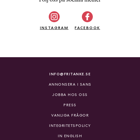
b
ö
c
INSTAGRAM
k
FACEBOOK
e
r
o
n
l
i
INFO@FRITANKE.SE
n
ANNONSERA I SANS
e
h
JOBBA HOS OSS
o
PRESS
s
F
VANLIGA FRÅGOR
r
INTEGRITETSPOLICY
i
T
IN ENGLISH