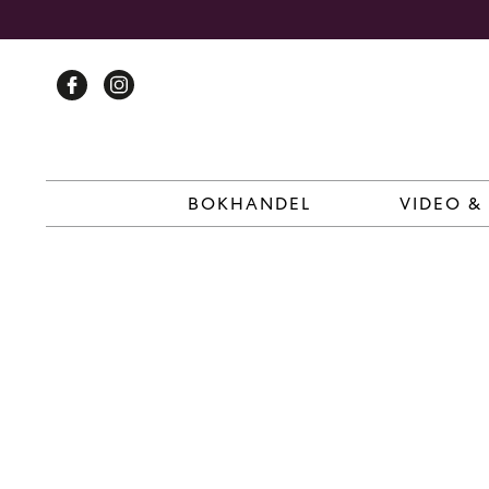
Skip
to
content
BOKHANDEL
VIDEO &