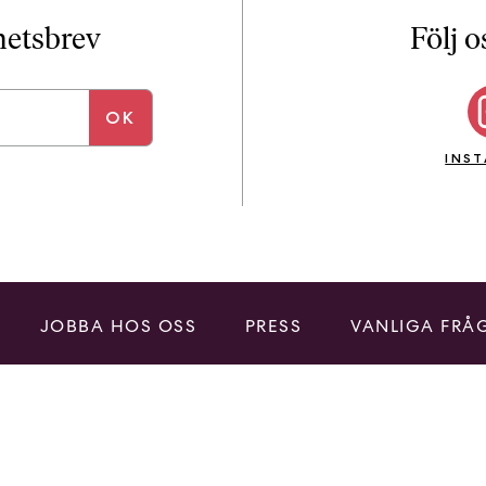
i
T
yhetsbrev
Följ o
a
n
k
e
INS
JOBBA HOS OSS
PRESS
VANLIGA FRÅ