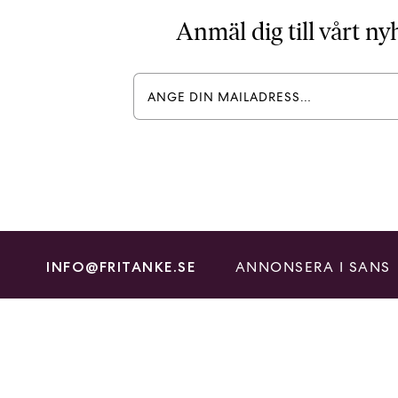
Anmäl dig till vårt n
ANNONSERA I SANS
INFO@FRITANKE.SE