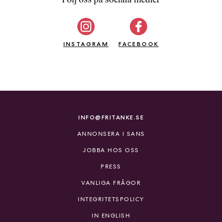
b
ö
c
INSTAGRAM
k
FACEBOOK
e
r
o
n
l
i
INFO@FRITANKE.SE
n
ANNONSERA I SANS
e
h
JOBBA HOS OSS
o
PRESS
s
F
VANLIGA FRÅGOR
r
INTEGRITETSPOLICY
i
T
IN ENGLISH