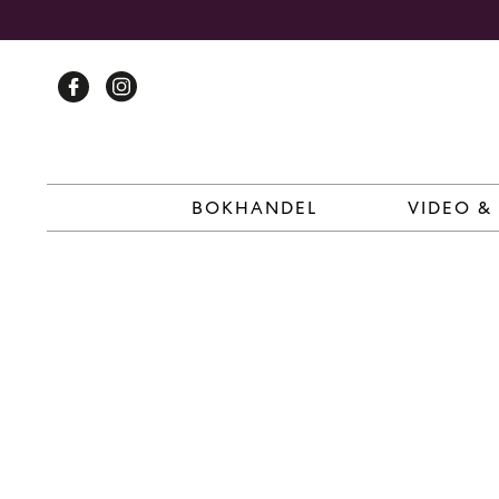
Skip
to
content
BOKHANDEL
VIDEO &