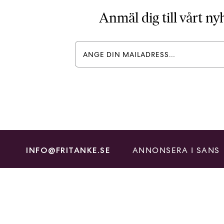
Anmäl dig till vårt n
ANNONSERA I SANS
INFO@FRITANKE.SE