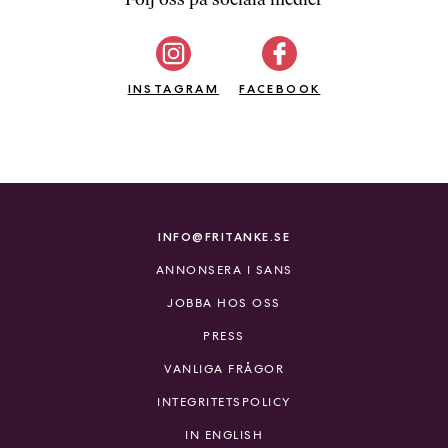
b
ö
c
INSTAGRAM
k
FACEBOOK
e
r
o
n
l
i
INFO@FRITANKE.SE
n
ANNONSERA I SANS
e
h
JOBBA HOS OSS
o
PRESS
s
F
VANLIGA FRÅGOR
r
INTEGRITETSPOLICY
i
T
IN ENGLISH