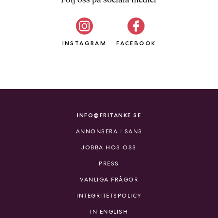
b
ö
c
INSTAGRAM
k
FACEBOOK
e
r
o
n
l
i
INFO@FRITANKE.SE
n
ANNONSERA I SANS
e
h
JOBBA HOS OSS
o
PRESS
s
F
VANLIGA FRÅGOR
r
INTEGRITETSPOLICY
i
T
IN ENGLISH