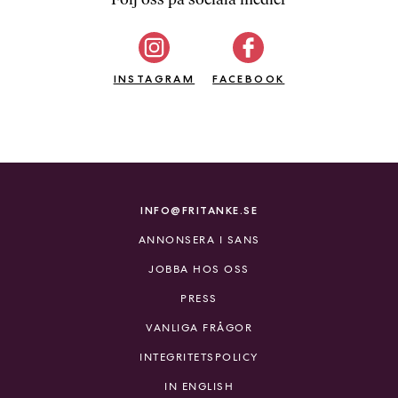
b
ö
c
INSTAGRAM
k
FACEBOOK
e
r
o
n
l
i
INFO@FRITANKE.SE
n
ANNONSERA I SANS
e
h
JOBBA HOS OSS
o
PRESS
s
F
VANLIGA FRÅGOR
r
INTEGRITETSPOLICY
i
T
IN ENGLISH