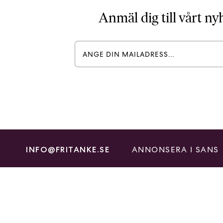
Anmäl dig till vårt n
ANNONSERA I SANS
INFO@FRITANKE.SE