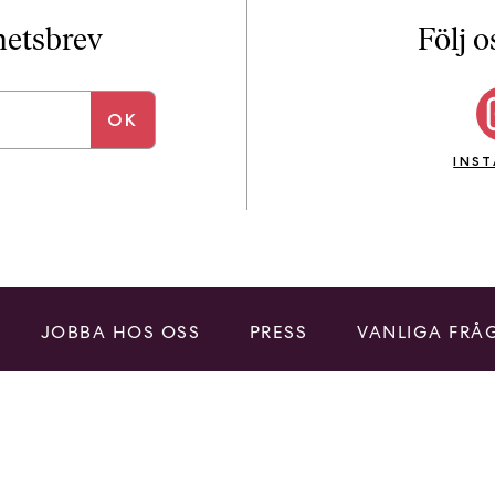
i
T
yhetsbrev
Följ o
a
n
k
e
INS
JOBBA HOS OSS
PRESS
VANLIGA FRÅ