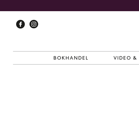
Skip
to
content
BOKHANDEL
VIDEO &