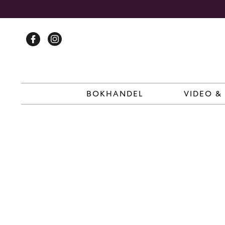
Skip
to
content
BOKHANDEL
VIDEO &