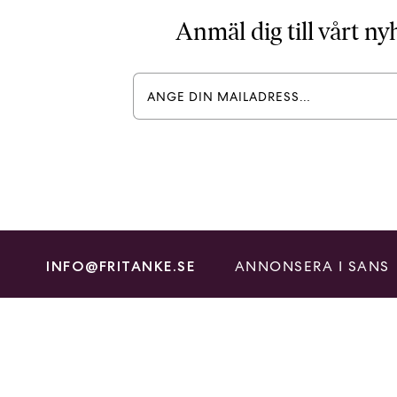
Anmäl dig till vårt n
ANNONSERA I SANS
INFO@FRITANKE.SE