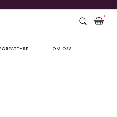
0
FÖRFATTARE
OM OSS