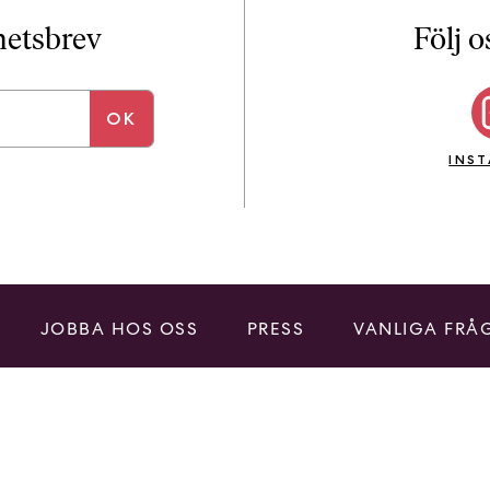
i
T
yhetsbrev
Följ o
a
n
k
e
INS
JOBBA HOS OSS
PRESS
VANLIGA FRÅ