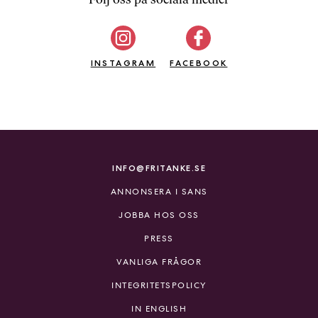
b
ö
c
INSTAGRAM
k
FACEBOOK
e
r
o
n
l
i
INFO@FRITANKE.SE
n
ANNONSERA I SANS
e
h
JOBBA HOS OSS
o
PRESS
s
F
VANLIGA FRÅGOR
r
INTEGRITETSPOLICY
i
T
IN ENGLISH