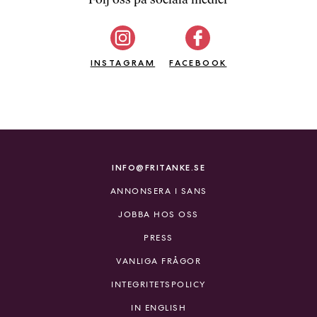
b
ö
c
INSTAGRAM
k
FACEBOOK
e
r
o
n
l
i
INFO@FRITANKE.SE
n
ANNONSERA I SANS
e
h
JOBBA HOS OSS
o
PRESS
s
F
VANLIGA FRÅGOR
r
INTEGRITETSPOLICY
i
T
IN ENGLISH