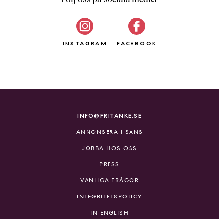
b
ö
c
INSTAGRAM
k
FACEBOOK
e
r
o
n
l
i
INFO@FRITANKE.SE
n
ANNONSERA I SANS
e
h
JOBBA HOS OSS
o
PRESS
s
F
VANLIGA FRÅGOR
r
INTEGRITETSPOLICY
i
T
IN ENGLISH