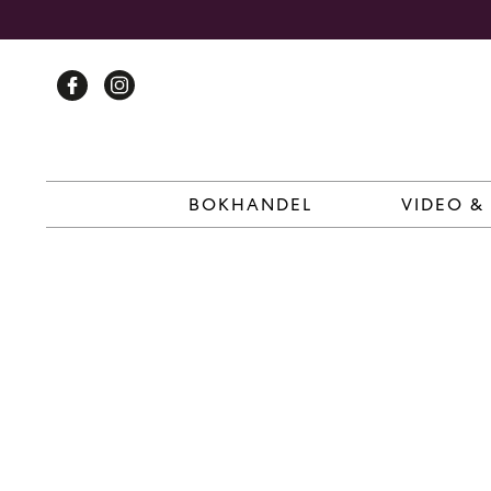
Skip
to
content
BOKHANDEL
VIDEO &