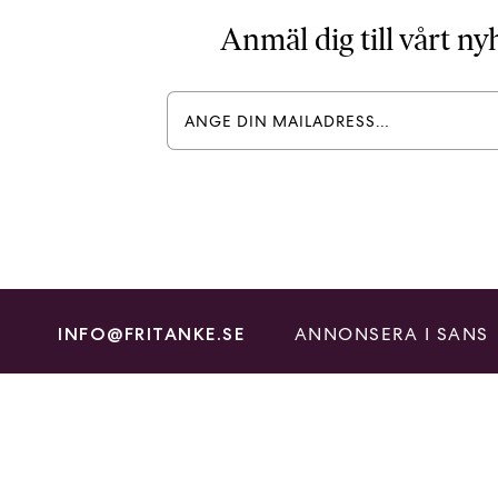
Anmäl dig till vårt n
ANNONSERA I SANS
INFO@FRITANKE.SE