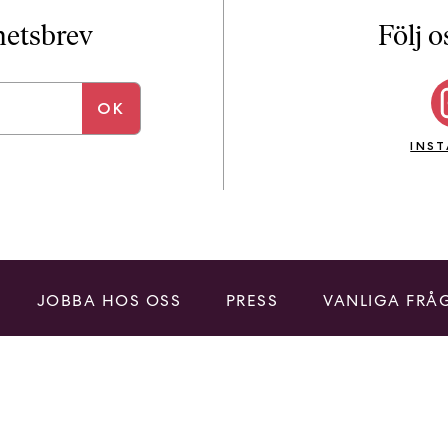
i
T
yhetsbrev
Följ o
a
n
k
e
INS
JOBBA HOS OSS
PRESS
VANLIGA FRÅ