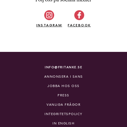
b
ö
c
INSTAGRAM
k
FACEBOOK
e
r
o
n
l
i
INFO@FRITANKE.SE
n
ANNONSERA I SANS
e
h
JOBBA HOS OSS
o
PRESS
s
F
VANLIGA FRÅGOR
r
INTEGRITETSPOLICY
i
T
IN ENGLISH