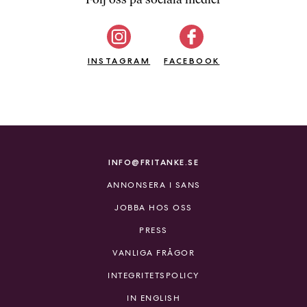
b
ö
c
INSTAGRAM
k
FACEBOOK
e
r
o
n
l
i
INFO@FRITANKE.SE
n
ANNONSERA I SANS
e
h
JOBBA HOS OSS
o
PRESS
s
F
VANLIGA FRÅGOR
r
INTEGRITETSPOLICY
i
T
IN ENGLISH