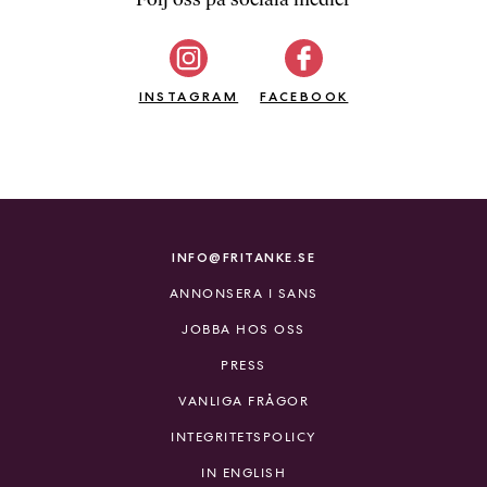
b
ö
c
INSTAGRAM
k
FACEBOOK
e
r
o
n
l
i
INFO@FRITANKE.SE
n
ANNONSERA I SANS
e
h
JOBBA HOS OSS
o
PRESS
s
F
VANLIGA FRÅGOR
r
INTEGRITETSPOLICY
i
T
IN ENGLISH