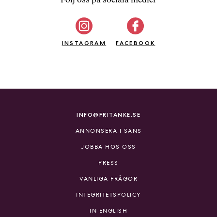
b
ö
c
INSTAGRAM
k
FACEBOOK
e
r
o
n
l
i
INFO@FRITANKE.SE
n
ANNONSERA I SANS
e
h
JOBBA HOS OSS
o
PRESS
s
F
VANLIGA FRÅGOR
r
INTEGRITETSPOLICY
i
T
IN ENGLISH