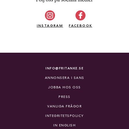
b
ö
c
INSTAGRAM
k
FACEBOOK
e
r
o
n
l
i
INFO@FRITANKE.SE
n
ANNONSERA I SANS
e
h
JOBBA HOS OSS
o
PRESS
s
F
VANLIGA FRÅGOR
r
INTEGRITETSPOLICY
i
T
IN ENGLISH