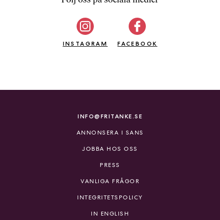
b
ö
c
INSTAGRAM
k
FACEBOOK
e
r
o
n
l
i
INFO@FRITANKE.SE
n
ANNONSERA I SANS
e
h
JOBBA HOS OSS
o
PRESS
s
F
VANLIGA FRÅGOR
r
INTEGRITETSPOLICY
i
T
IN ENGLISH