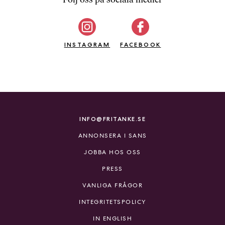
b
ö
c
INSTAGRAM
k
FACEBOOK
e
r
o
n
l
i
INFO@FRITANKE.SE
n
ANNONSERA I SANS
e
h
JOBBA HOS OSS
o
PRESS
s
F
VANLIGA FRÅGOR
r
INTEGRITETSPOLICY
i
T
IN ENGLISH