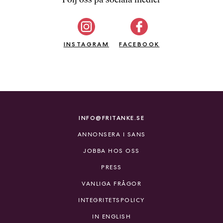
b
ö
c
INSTAGRAM
k
FACEBOOK
e
r
o
n
l
i
INFO@FRITANKE.SE
n
ANNONSERA I SANS
e
h
JOBBA HOS OSS
o
PRESS
s
F
VANLIGA FRÅGOR
r
INTEGRITETSPOLICY
i
T
IN ENGLISH