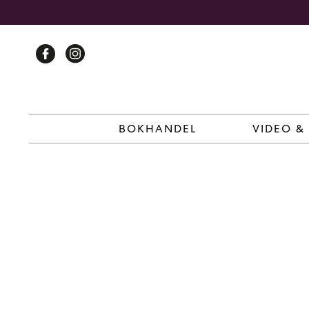
Skip
to
content
BOKHANDEL
VIDEO &