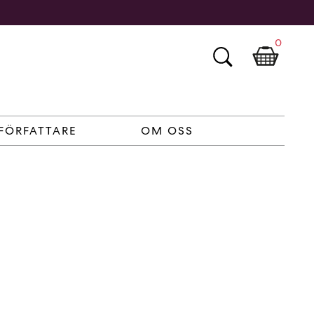
0
FÖRFATTARE
OM OSS