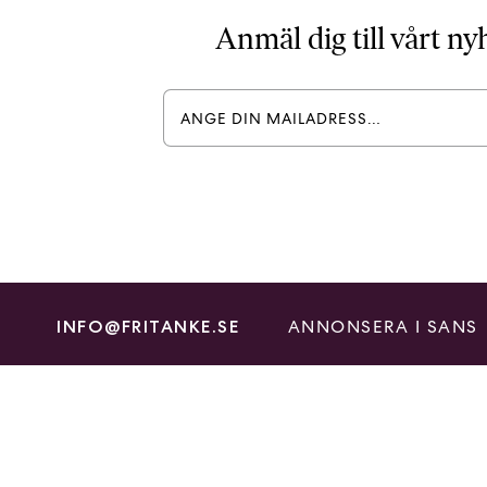
Anmäl dig till vårt n
ANNONSERA I SANS
INFO@FRITANKE.SE