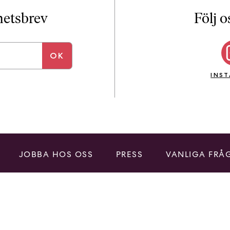
i
T
yhetsbrev
Följ o
a
n
k
e
INS
JOBBA HOS OSS
PRESS
VANLIGA FRÅ