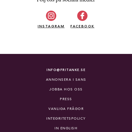
b
ö
c
INSTAGRAM
k
FACEBOOK
e
r
o
n
l
i
INFO@FRITANKE.SE
n
ANNONSERA I SANS
e
h
JOBBA HOS OSS
o
PRESS
s
F
VANLIGA FRÅGOR
r
INTEGRITETSPOLICY
i
T
IN ENGLISH