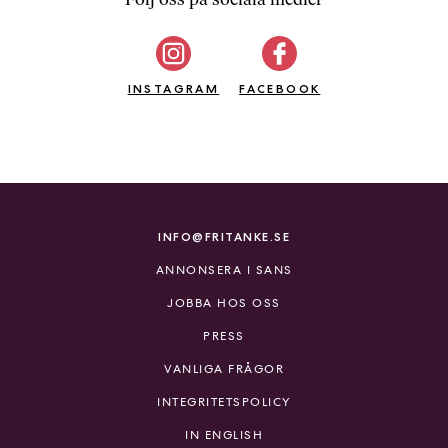
b
ö
c
INSTAGRAM
k
FACEBOOK
e
r
o
n
l
i
INFO@FRITANKE.SE
n
ANNONSERA I SANS
e
h
JOBBA HOS OSS
o
PRESS
s
F
VANLIGA FRÅGOR
r
INTEGRITETSPOLICY
i
T
IN ENGLISH