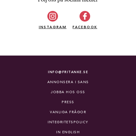
b
ö
c
INSTAGRAM
k
FACEBOOK
e
r
o
n
l
i
INFO@FRITANKE.SE
n
ANNONSERA I SANS
e
h
JOBBA HOS OSS
o
PRESS
s
F
VANLIGA FRÅGOR
r
INTEGRITETSPOLICY
i
T
IN ENGLISH