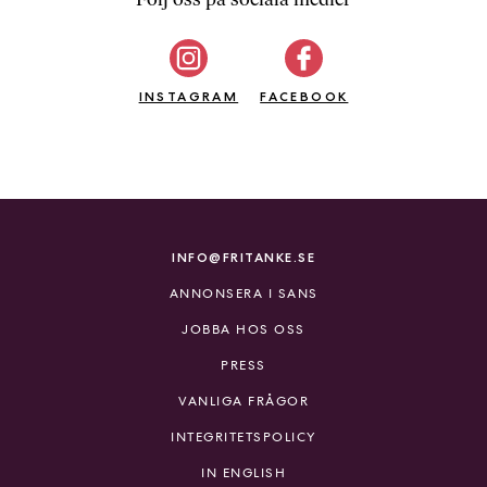
b
ö
c
INSTAGRAM
k
FACEBOOK
e
r
o
n
l
i
INFO@FRITANKE.SE
n
ANNONSERA I SANS
e
h
JOBBA HOS OSS
o
PRESS
s
F
VANLIGA FRÅGOR
r
INTEGRITETSPOLICY
i
T
IN ENGLISH