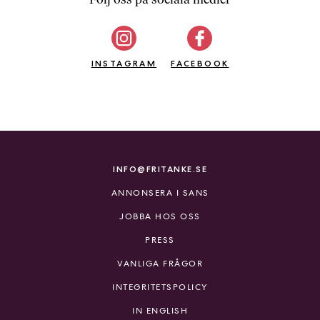
b
ö
c
INSTAGRAM
k
FACEBOOK
e
r
o
n
l
i
INFO@FRITANKE.SE
n
ANNONSERA I SANS
e
h
JOBBA HOS OSS
o
PRESS
s
F
VANLIGA FRÅGOR
r
INTEGRITETSPOLICY
i
T
IN ENGLISH