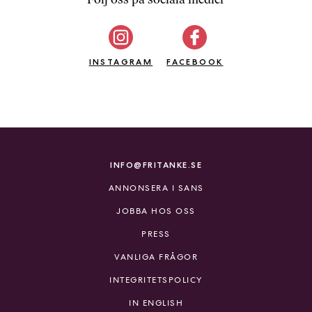
b
ö
c
INSTAGRAM
k
FACEBOOK
e
r
o
n
l
i
INFO@FRITANKE.SE
n
ANNONSERA I SANS
e
h
JOBBA HOS OSS
o
PRESS
s
F
VANLIGA FRÅGOR
r
INTEGRITETSPOLICY
i
T
IN ENGLISH