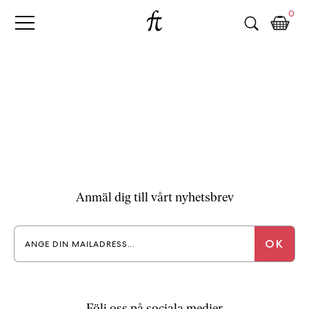
Fri
Skip
B
0
to
o
Tanke
content
k
h
a
n
d
e
l
p
å
n
Anmäl dig till vårt nyhetsbrev
ä
t
e
t
,
k
ö
Följ oss på sociala medier
p