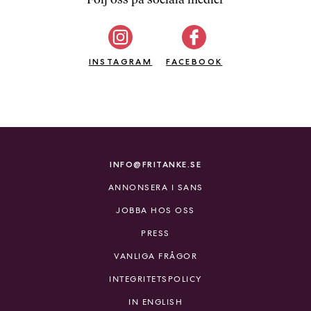
b
ö
c
INSTAGRAM
k
FACEBOOK
e
r
o
n
l
i
INFO@FRITANKE.SE
n
ANNONSERA I SANS
e
h
JOBBA HOS OSS
o
PRESS
s
F
VANLIGA FRÅGOR
r
INTEGRITETSPOLICY
i
T
IN ENGLISH