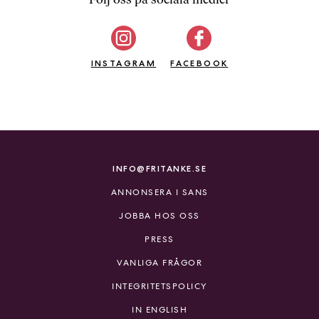
b
ö
c
INSTAGRAM
k
FACEBOOK
e
r
o
n
l
i
INFO@FRITANKE.SE
n
ANNONSERA I SANS
e
h
JOBBA HOS OSS
o
PRESS
s
F
VANLIGA FRÅGOR
r
INTEGRITETSPOLICY
i
T
IN ENGLISH